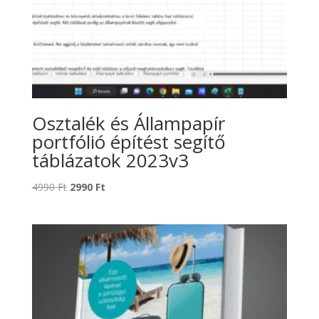
Osztalék és Állampapír
portfólió építést segítő
táblázatok 2023v3
Original
Current
4990
Ft
2990
Ft
price
price
was:
is:
4990 Ft.
2990 Ft.