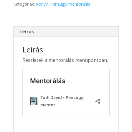
Kategóriák:
Könyv
,
Pénzügyi mentorálás
mennyiség
Leírás
Leírás
Részletek a mentorálás menüpontban.