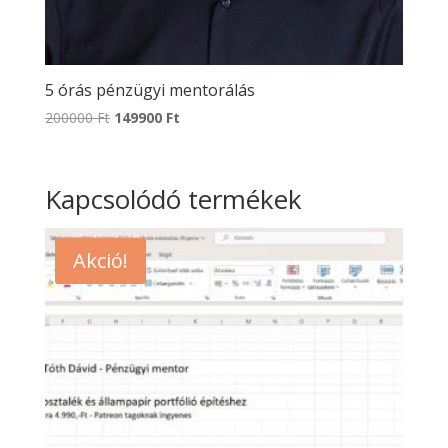
5 órás pénzügyi mentorálás
Original
Current
200000
Ft
149900
Ft
price
price
was:
is:
200000 Ft.
149900 Ft.
Kapcsolódó termékek
Akció!