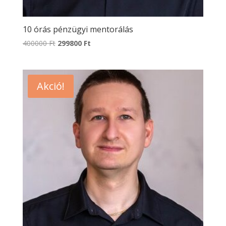
10 órás pénzügyi mentorálás
Original
Current
400000
Ft
299800
Ft
price
price
was:
is:
400000 Ft.
299800 Ft.
Akció!