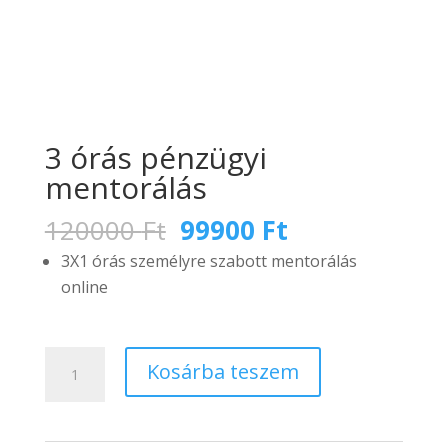
3 órás pénzügyi
mentorálás
Original
Current
120000
Ft
99900
Ft
price
price
3X1 órás személyre szabott mentorálás
was:
is:
online
120000 Ft.
99900 Ft.
3
Kosárba teszem
órás
pénzügyi
mentorálás